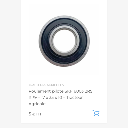
TRACTEURS AGRICOLES
Roulement pilote SKF 6003 2RS
RP9 – 17 x 35 x 10 – Tracteur
Agricole
5
Ajouter
€
HT