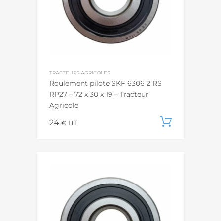
TRACTEURS AGRICOLES
Roulement pilote SKF 6306 2 RS
RP27 – 72 x 30 x 19 – Tracteur
Agricole
24
Ajouter
€
HT