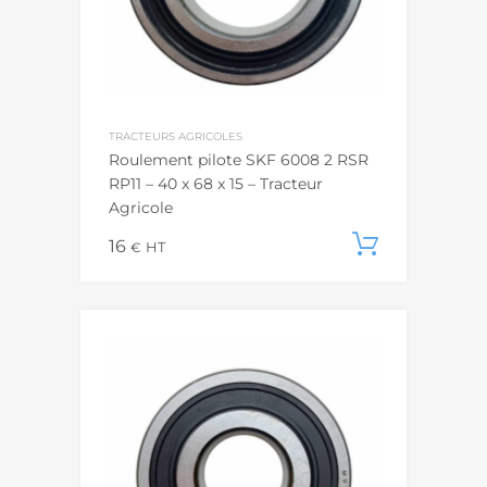
TRACTEURS AGRICOLES
Roulement pilote SKF 6008 2 RSR
RP11 – 40 x 68 x 15 – Tracteur
Agricole
16
Ajouter
€
HT