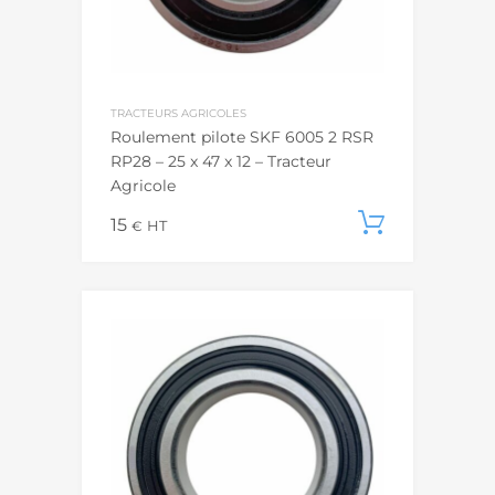
TRACTEURS AGRICOLES
Roulement pilote SKF 6005 2 RSR
RP28 – 25 x 47 x 12 – Tracteur
Agricole
15
Ajouter
€
HT