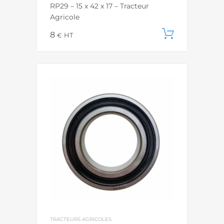
RP29 – 15 x 42 x 17 – Tracteur
Agricole
8
Ajouter
€
HT
TRACTEURS AGRICOLES