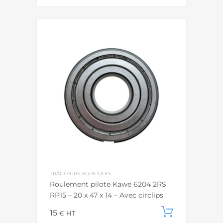
TRACTEURS AGRICOLES
Roulement pilote Kawe 6204 2RS
RP15 – 20 x 47 x 14 – Avec circlips
15
Ajouter
€
HT