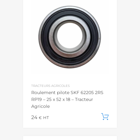
TRACTEURS AGRICOLES
Roulement pilote SKF 62205 2RS
RP19 – 25 x 52 x 18 – Tracteur
Agricole
24
Ajouter
€
HT