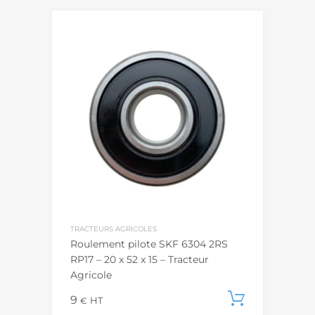
TRACTEURS AGRICOLES
Roulement pilote SKF 6304 2RS
RP17 – 20 x 52 x 15 – Tracteur
Agricole
9
Ajouter
€
HT