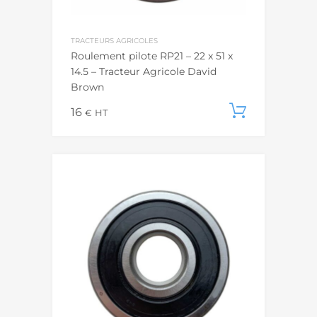
TRACTEURS AGRICOLES
Roulement pilote RP21 – 22 x 51 x
14.5 – Tracteur Agricole David
Brown
16
Ajouter
€
HT