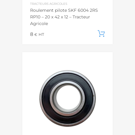
TRACTEURS AGRICOLES
Roulement pilote SKF 6004 2RS
RP10 – 20 x 42 x 12 – Tracteur
Agricole
8
Ajouter
€
HT