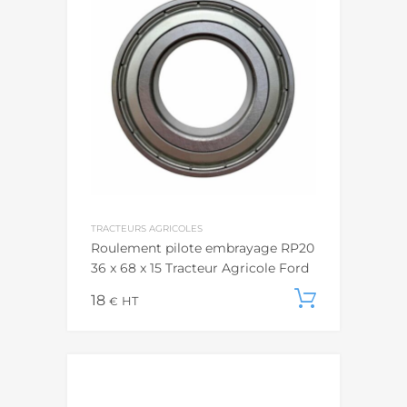
TRACTEURS AGRICOLES
Roulement pilote embrayage RP20
36 x 68 x 15 Tracteur Agricole Ford
18
Ajouter
€
HT