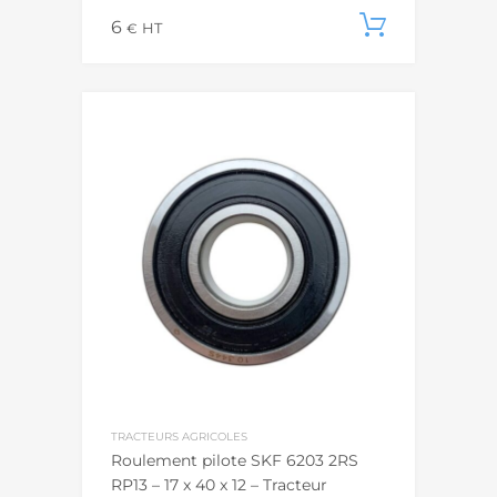
6
Ajouter
€
HT
TRACTEURS AGRICOLES
Roulement pilote SKF 6203 2RS
RP13 – 17 x 40 x 12 – Tracteur