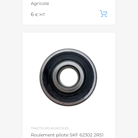
Agricole
6
Ajouter
€
HT
TRACTEURS AGRICOLES
Roulement pilote SKF 62302 2RS1