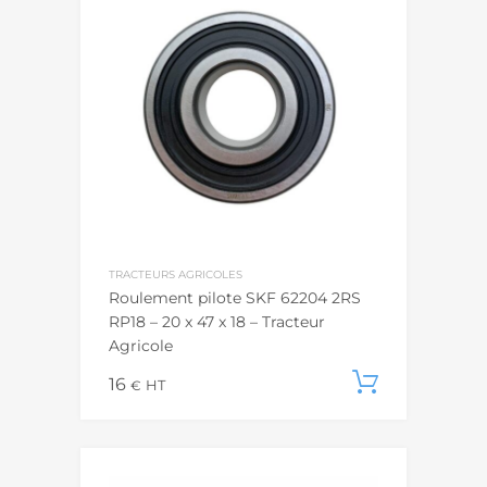
TRACTEURS AGRICOLES
Roulement pilote SKF 62204 2RS
RP18 – 20 x 47 x 18 – Tracteur
Agricole
16
Ajouter
€
HT