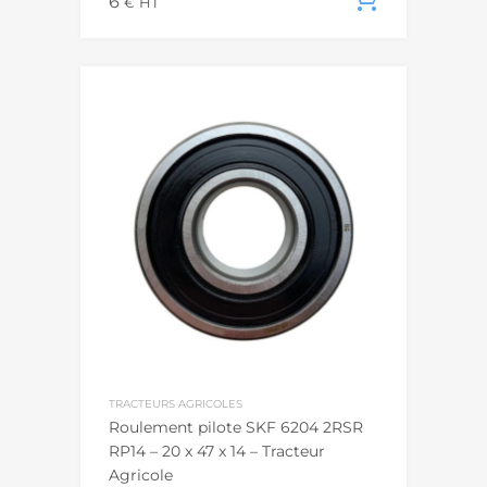
6
Ajouter
€
HT
TRACTEURS AGRICOLES
Roulement pilote SKF 6204 2RSR
RP14 – 20 x 47 x 14 – Tracteur
Agricole