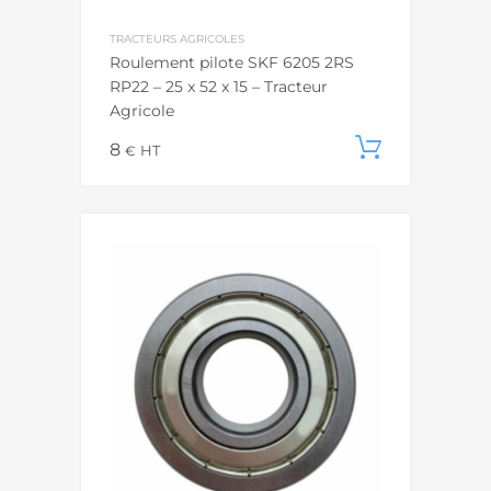
TRACTEURS AGRICOLES
Roulement pilote SKF 6205 2RS
RP22 – 25 x 52 x 15 – Tracteur
Agricole
8
Ajouter
€
HT