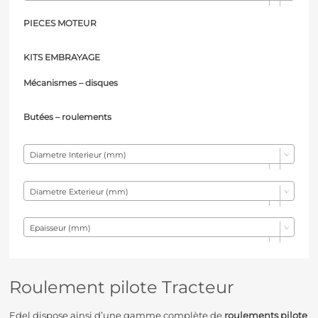
PIECES MOTEUR
KITS EMBRAYAGE
Mécanismes – d
isques
Butées – r
oulements
Diametre Interieur (mm)
Diametre Exterieur (mm)
Epaisseur (mm)
Roulement pilote Tracteur
Edel dispose ainsi d’une gamme complète de
roulements pilote