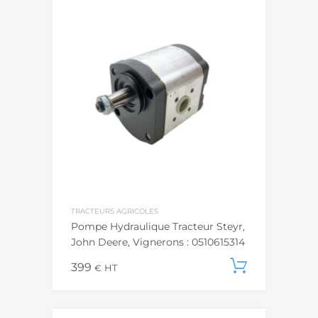
TRACTEURS AGRICOLES
Pompe Hydraulique Tracteur Steyr,
John Deere, Vignerons : 0510615314
399
Ajouter
€
HT