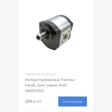
TRACTEURS AGRICOLES
Pompe Hydraulique Tracteur
Fendt, John Deere, KHD :
0510515310
259
Lire la suite
€
HT