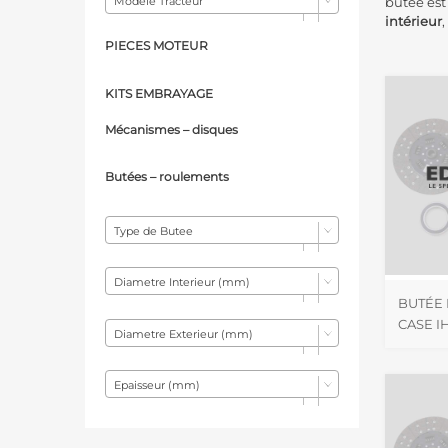
Modèle Tracteur
butée est
intérieur
,
PIECES MOTEUR
KITS EMBRAYAGE
Mécanismes – d
isques
Butées – r
oulements
Type de Butee
Diametre Interieur (mm)
BUTÉE
CASE I
Diametre Exterieur (mm)
Epaisseur (mm)