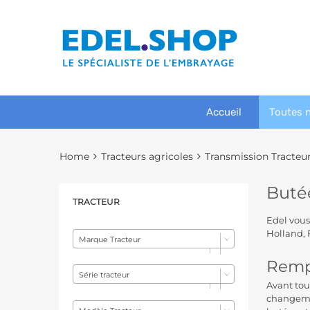
Accueil
Toutes 
Home
Tracteurs agricoles
Transmission Tracteu
Buté
TRACTEUR
Edel vou
Holland, 
Marque Tracteur
Rempl
Série tracteur
Avant tou
changemen