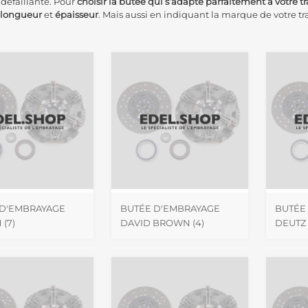
 défaillante. Pour
choisir la butée qui s’adapte parfaitement à votre t
longueur
et
épaisseur
. Mais aussi en indiquant la marque de votre tr
 D'EMBRAYAGE
BUTÉE D'EMBRAYAGE
BUTÉE
H
(7)
DAVID BROWN
(4)
DEUTZ