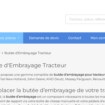
nos pièces
Demande de devis
Contact
Mon com
r
Butée d'Embrayage Tracteur
e d'Embrayage Tracteur
s propose une gamme complète de
butée
d’embrayage pour tracteur
Fiat New Holland, John Deere, KHD Deutz, Massey Ferguson, Renault 
acer la butée d’embrayage de votre tra
t, la
butée
d’embrayage
est un composant nécessaire à toutes les machi
t de rapport via votre boîte de vitesse manuelle et votre pédale d’em