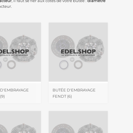
racteur
, il faut se fier aux cotes de votre butée :
diamètre
acteur.
 D'EMBRAYAGE
BUTÉE D'EMBRAYAGE
(9)
FENDT
(6)