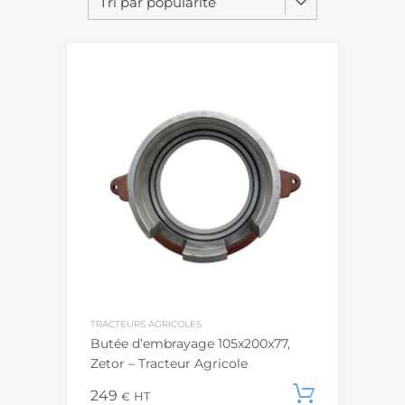
TRACTEURS AGRICOLES
Butée d’embrayage 105x200x77,
Zetor – Tracteur Agricole
249
Ajouter
€
HT