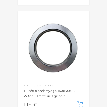
TRACTEURS AGRICOLES
Butée d’embrayage 110x145x25,
Zetor – Tracteur Agricole
111
Ajouter
€
HT