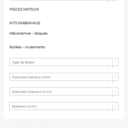
PIECES MOTEUR
KITS EMBRAYAGE
Mécanismes – d
isques
Butées – r
oulements
Type de Butee
Diametre Interieur (mm)
Diametre Exterieur (mm)
Epaisseur (mm)