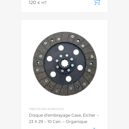
120
Ajouter
€
HT
TRACTEURS AGRICOLES
Disque d’embrayage Case, Eicher –
23 X 29 – 10 Can. – Organique