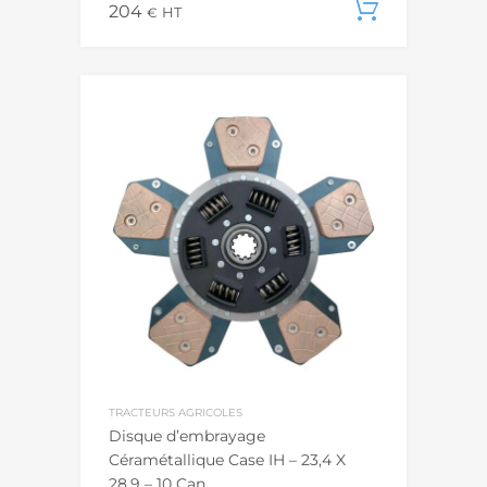
204
Ajouter
€
HT
TRACTEURS AGRICOLES
Disque d’embrayage
Céramétallique Case IH – 23,4 X
28,9 – 10 Can.