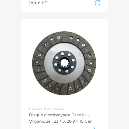
184
Ajouter
€
HT
TRACTEURS AGRICOLES
Disque d’embrayage Case IH –
Organique | 23,4 X 28,9 – 10 Can.