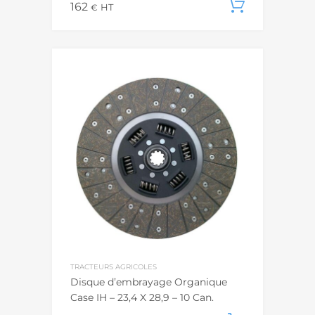
162
Ajouter
€
HT
TRACTEURS AGRICOLES
Disque d’embrayage Organique
Case IH – 23,4 X 28,9 – 10 Can.