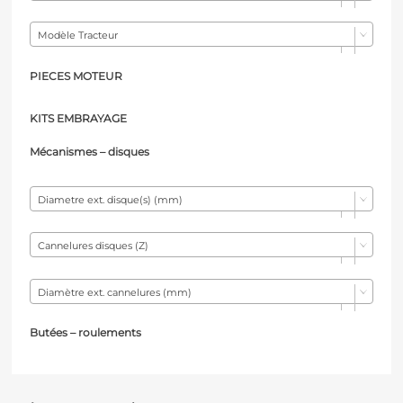
Modèle Tracteur
PIECES MOTEUR
KITS EMBRAYAGE
Mécanismes – d
isques
Diametre ext. disque(s) (mm)
Cannelures disques (Z)
Diamètre ext. cannelures (mm)
Butées – r
oulements