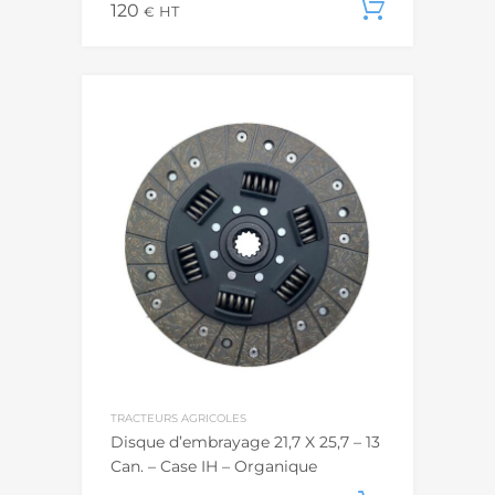
120
Ajouter
€
HT
TRACTEURS AGRICOLES
Disque d’embrayage 21,7 X 25,7 – 13
Can. – Case IH – Organique