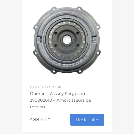
DAMPER TRACTEUR
Damper Massey Ferguson
370002610 – Amortisseurs de
torsion
488
Lire la suite
€
HT