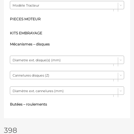
Modèle Tracteur
PIECES MOTEUR
KITS EMBRAYAGE
Mécanismes – d
isques
Diametre ext. disque(s) (mm)
Cannelures disques (Z)
Diamètre ext. cannelures (mm)
Butées – r
oulements
398