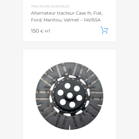
TRACTEURS AGRICOLES
Alternateur tracteur Case Ih, Fiat,
Ford, Manitou, Valmet – 14V/65A
150
Ajouter
€
HT