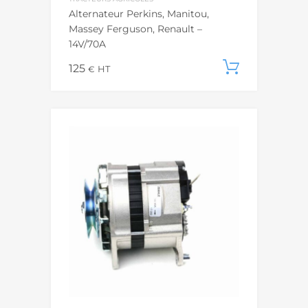
Alternateur Perkins, Manitou,
Massey Ferguson, Renault –
14V/70A
125
Ajouter
€
HT