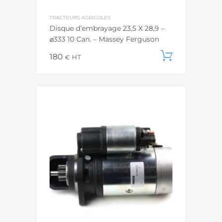
TRACTEURS AGRICOLES
Disque d’embrayage 23,5 X 28,9 –
⌀333 10 Can. – Massey Ferguson
180
Ajouter
€
HT