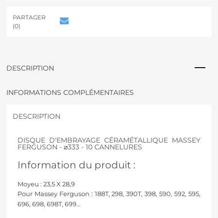
e
r
PARTAGER
n
(0)
a
t
i
v
DESCRIPTION
e
:
INFORMATIONS COMPLÉMENTAIRES
DESCRIPTION
DISQUE D'EMBRAYAGE CÉRAMÉTALLIQUE MASSEY
FERGUSON - ⌀333 - 10 CANNELURES
Information du produit :
Moyeu : 23,5 X 28,9
Pour Massey Ferguson : 188T, 298, 390T, 398, 590, 592, 595,
696, 698, 698T, 699
…