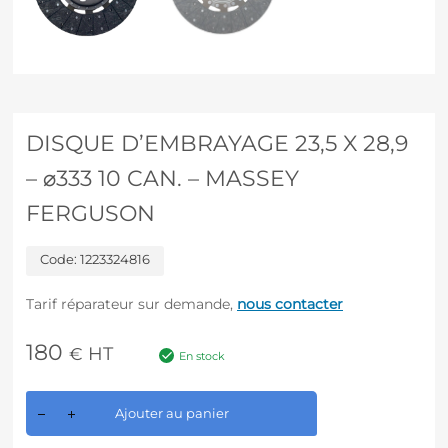
DISQUE D’EMBRAYAGE 23,5 X 28,9
– ⌀333 10 CAN. – MASSEY
FERGUSON
Code:
1223324816
Tarif réparateur sur demande,
nous contacter
180
HT
€
En stock
A
Ajouter au panier
l
t