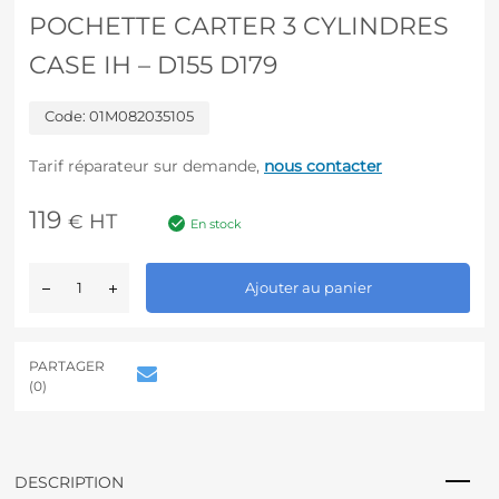
POCHETTE CARTER 3 CYLINDRES
CASE IH – D155 D179
Code:
01M082035105
Tarif réparateur sur demande,
nous contacter
119
HT
€
En stock
A
Ajouter au panier
l
t
e
r
PARTAGER
n
(0)
a
t
i
v
DESCRIPTION
e