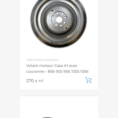
TRACTEURS AGRICOLES
Volant moteur Case IH avec
couronne – 856 955 956 1055 1056
270
Ajouter
€
HT