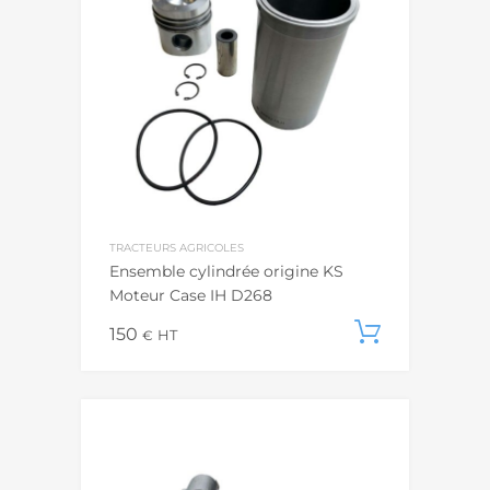
TRACTEURS AGRICOLES
Ensemble cylindrée origine KS
Moteur Case IH D268
150
Ajouter
€
HT