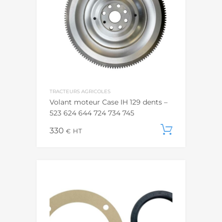
TRACTEURS AGRICOLES
Volant moteur Case IH 129 dents –
523 624 644 724 734 745
330
Ajouter
€
HT