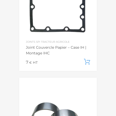
JOINTS SPI TRACTEUR AGRICOLE
Joint Couvercle Papier – Case IH |
Montage IHC
7
Ajouter
€
HT