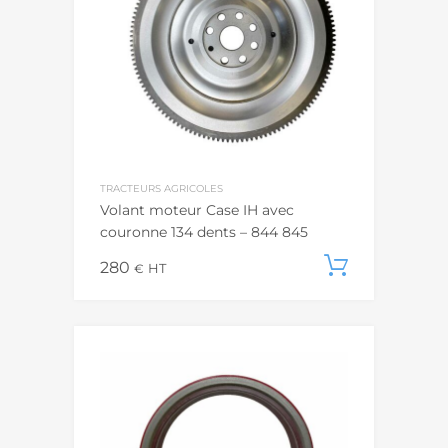
TRACTEURS AGRICOLES
Volant moteur Case IH avec
couronne 134 dents – 844 845
280
Ajouter
€
HT