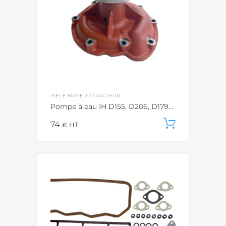
PIÈCE MOTEUR TRACTEUR
Pompe à eau IH D155, D206, D179…
74
Ajouter
€
HT