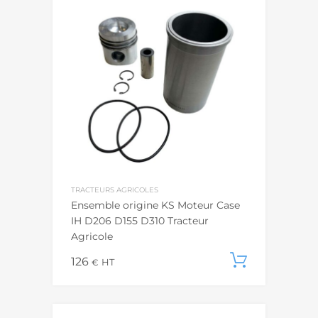
TRACTEURS AGRICOLES
Ensemble origine KS Moteur Case
IH D206 D155 D310 Tracteur
Agricole
126
Ajouter
€
HT