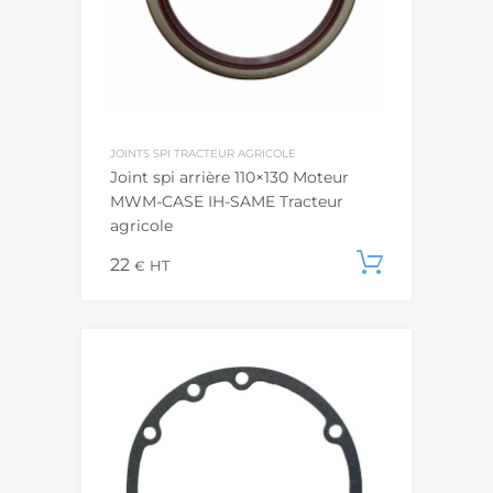
JOINTS SPI TRACTEUR AGRICOLE
Joint spi arrière 110×130 Moteur
MWM-CASE IH-SAME Tracteur
agricole
22
Ajouter
€
HT