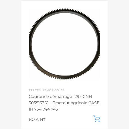
TRACTEURS AGRICOLES
Couronne démarrage 129z CNH
3055133R1 – Tracteur agricole CASE
IH 734 744 745
80
Ajouter
€
HT