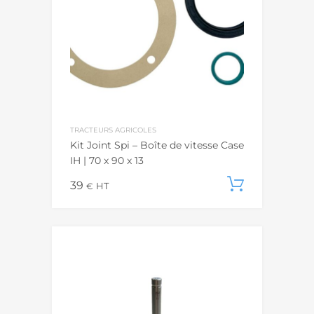
TRACTEURS AGRICOLES
Kit Joint Spi – Boîte de vitesse Case
IH | 70 x 90 x 13
39
Ajouter
€
HT