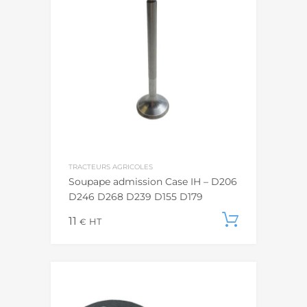
TRACTEURS AGRICOLES
Soupape admission Case IH – D206
D246 D268 D239 D155 D179
11
Ajouter
€
HT