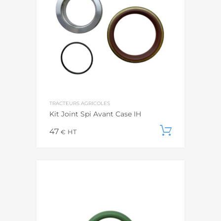
TRACTEURS AGRICOLES
Kit Joint Spi Avant Case IH
47
Ajouter
€
HT