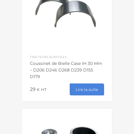
TRACTEURS AGRICOLES
Coussinet de Bielle Case IH 30 Mm
– D206 D246 D268 D239 D155
D179
29
Lire la suite
€
HT