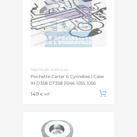
TRACTEURS AGRICOLES
Pochette Carter 6 Cylindres | Case
IH D358 DT358 |1046 1055 1056
149
Ajouter
€
HT