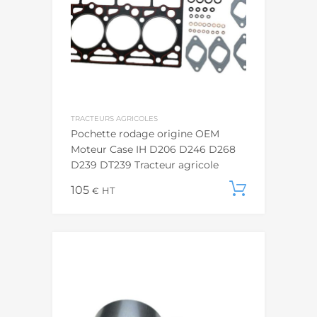
TRACTEURS AGRICOLES
Pochette rodage origine OEM
Moteur Case IH D206 D246 D268
D239 DT239 Tracteur agricole
105
Ajouter
€
HT