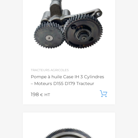
TRACTEURS AGRICOLES
Pompe à huile Case IH 3 Cylindres
– Moteurs D155 D179 Tracteur
198
Ajouter
€
HT