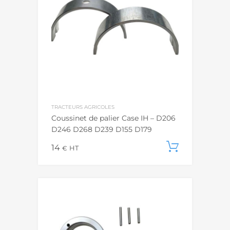
TRACTEURS AGRICOLES
Coussinet de palier Case IH – D206
D246 D268 D239 D155 D179
14
Ajouter
€
HT