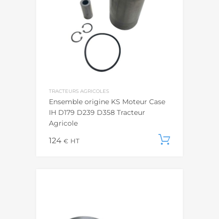
TRACTEURS AGRICOLES
Ensemble origine KS Moteur Case
IH D179 D239 D358 Tracteur
Agricole
124
Ajouter
€
HT