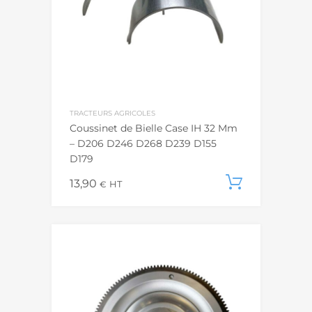
TRACTEURS AGRICOLES
Coussinet de Bielle Case IH 32 Mm
– D206 D246 D268 D239 D155
D179
13,90
Ajouter
€
HT