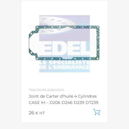
TRACTEURS AGRICOLES
Joint de Carter d’huile 4 Cylindres
CASE IH – D206 D246 D239 DT239
26
Ajouter
€
HT