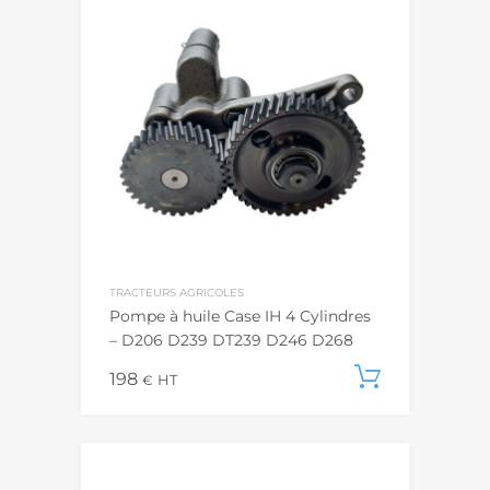
TRACTEURS AGRICOLES
Pompe à huile Case IH 4 Cylindres
– D206 D239 DT239 D246 D268
198
Ajouter
€
HT