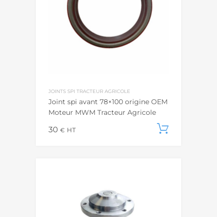
JOINTS SPI TRACTEUR AGRICOLE
Joint spi avant 78×100 origine OEM
Moteur MWM Tracteur Agricole
30
Ajouter
€
HT