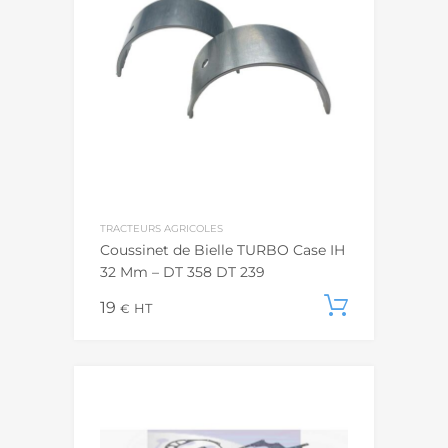
TRACTEURS AGRICOLES
Coussinet de Bielle TURBO Case IH
32 Mm – DT 358 DT 239
19
Ajouter
€
HT