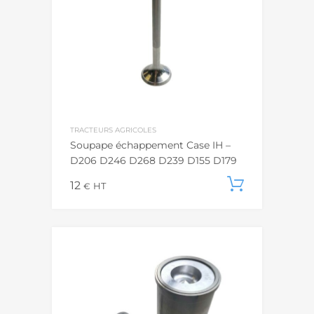
TRACTEURS AGRICOLES
Soupape échappement Case IH –
D206 D246 D268 D239 D155 D179
12
Ajouter
€
HT