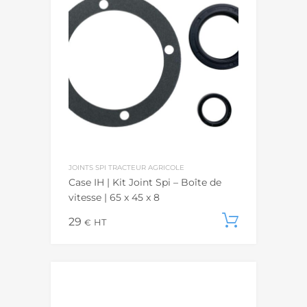
JOINTS SPI TRACTEUR AGRICOLE
Case IH | Kit Joint Spi – Boîte de
vitesse | 65 x 45 x 8
29
Ajouter
€
HT