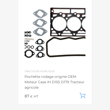
TRACTEURS AGRICOLES
Pochette rodage origine OEM
Moteur Case IH D155 D179 Tracteur
agricole
87
Ajouter
€
HT