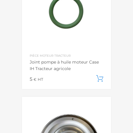
PIÈCE MOTEUR TRACTEUR
Joint pompe à huile moteur Case
IH Tracteur agricole
5
Ajouter
€
HT