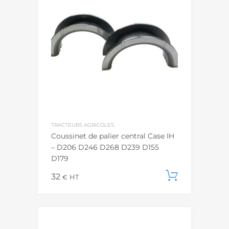
TRACTEURS AGRICOLES
Coussinet de palier central Case IH
– D206 D246 D268 D239 D155
D179
32
Ajouter
€
HT