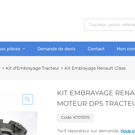
nos pièces
Demande de devis
Contact
Mon com
r
Kit d’Embrayage Tracteur
Kit Embrayage Renault Claas
KIT EMBRAYAGE RENA
MOTEUR DPS TRACTE
Code:
KT015115
Tarif réparateur sur demande,
nous c