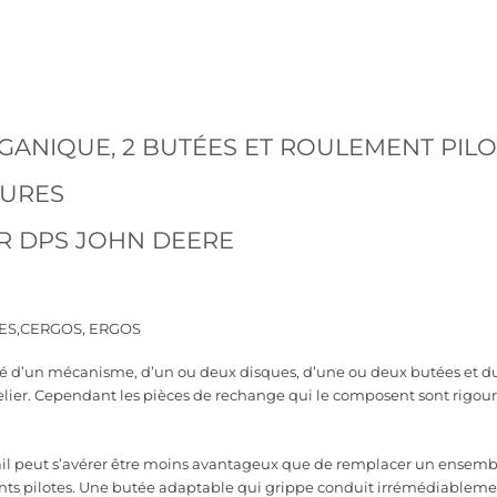
GANIQUE, 2 BUTÉES ET ROULEMENT PILO
LURES
 DPS JOHN DEERE
ERES,CERGOS, ERGOS
sé d’un mécanisme, d’un ou deux disques, d’une ou deux butées et du 
elier. Cependant les pièces de rechange qui le composent sont rigou
ail peut s’avérer être moins avantageux que de remplacer un ensemble
nts pilotes. Une butée adaptable qui grippe conduit irrémédiableme