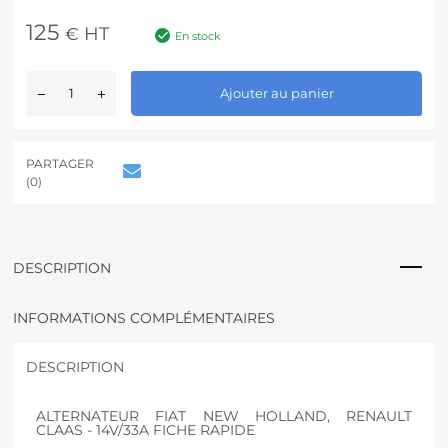
125
HT
€
En stock
A
Ajouter au panier
l
t
e
r
PARTAGER
n
(0)
a
t
i
v
DESCRIPTION
e
:
INFORMATIONS COMPLÉMENTAIRES
DESCRIPTION
ALTERNATEUR FIAT NEW HOLLAND, RENAULT
CLAAS - 14V/33A FICHE RAPIDE