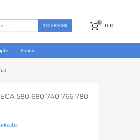
0
0
€
RECHERCHE
pte
Panier
iat
CA 580 680 740 766 780
ontacter