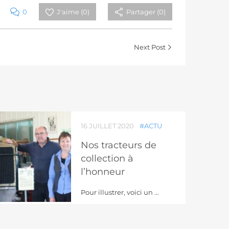
0
J'aime (
0
)
Partager (0)
Next Post
16 JUILLET 2020
#ACTU
Nos tracteurs de
collection à
l’honneur
Pour illustrer, voici un ...