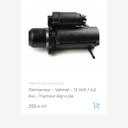
TRACTEURS AGRICOLES
Démarreur – Valmet – 12 Volt / 4,2
Kw – Tracteur Agricole
255
Ajouter
€
HT