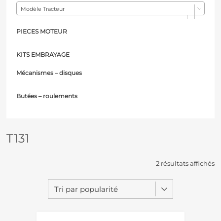
Modèle Tracteur
PIECES MOTEUR
KITS EMBRAYAGE
Mécanismes – d
isques
Butées – r
oulements
T131
2 résultats affichés