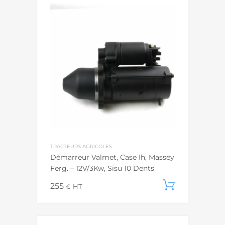
TRACTEURS AGRICOLES
Démarreur Valmet, Case Ih, Massey
Ferg. – 12V/3Kw, Sisu 10 Dents
255
Ajouter
€
HT