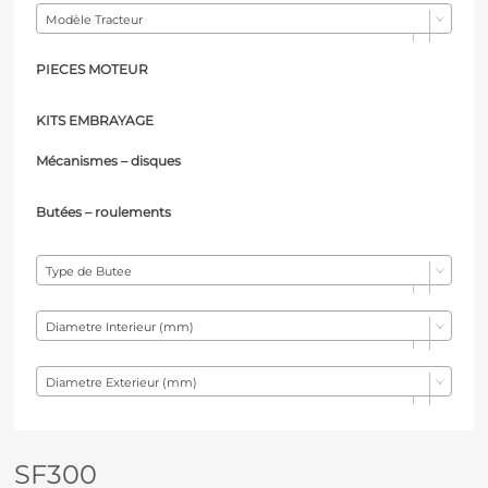
Modèle Tracteur
PIECES MOTEUR
KITS EMBRAYAGE
Mécanismes – d
isques
Butées – r
oulements
Type de Butee
Diametre Interieur (mm)
Diametre Exterieur (mm)
SF300