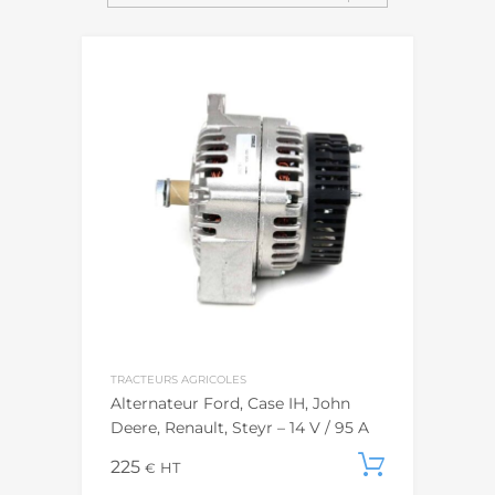
TRACTEURS AGRICOLES
Alternateur Ford, Case IH, John
Deere, Renault, Steyr – 14 V / 95 A
225
Ajouter
€
HT