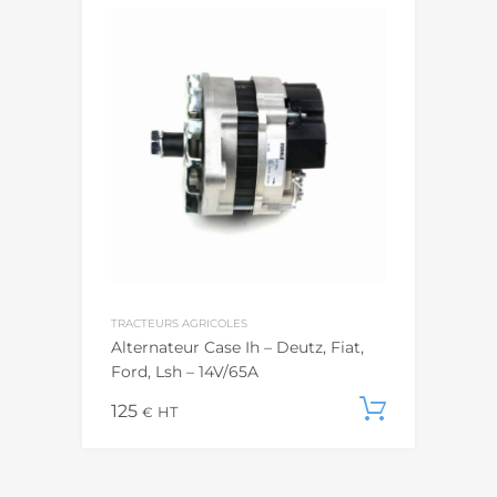
TRACTEURS AGRICOLES
Alternateur Case Ih – Deutz, Fiat,
Ford, Lsh – 14V/65A
125
Ajouter
€
HT