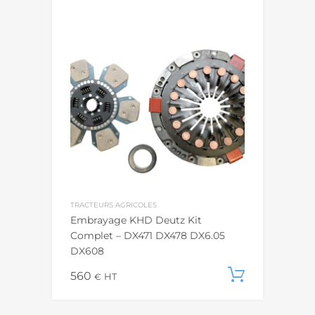
TRACTEURS AGRICOLES
Embrayage KHD Deutz Kit
Complet – DX471 DX478 DX6.05
DX608
560
Ajouter
€
HT