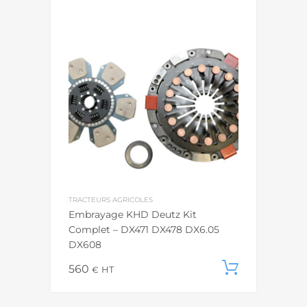
TRACTEURS AGRICOLES
Embrayage KHD Deutz Kit
Complet – DX471 DX478 DX6.05
DX608
560
Ajouter
€
HT