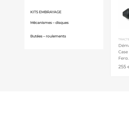
KITS EMBRAYAGE
Mécanismes – d
isques
Butées – r
oulements
TRACT
Déma
Case 
Ferg.
10 D
255