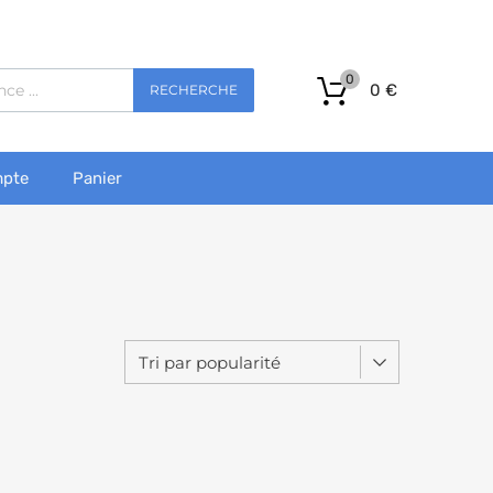
0
0
€
RECHERCHE
pte
Panier