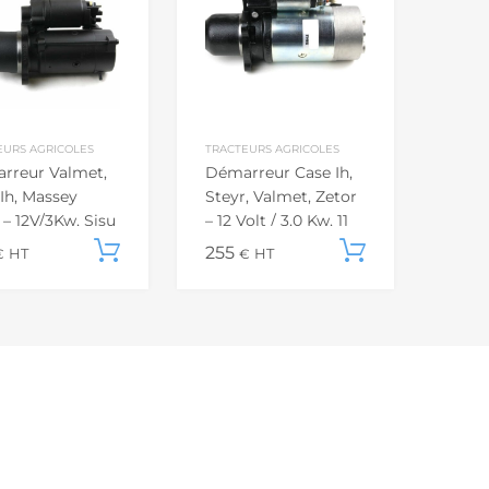
EURS AGRICOLES
TRACTEURS AGRICOLES
rreur Valmet,
Démarreur Case Ih,
Ih, Massey
Steyr, Valmet, Zetor
 – 12V/3Kw, Sisu
– 12 Volt / 3,0 Kw, 11
ents
Dents
Ajouter au panier
255
Ajouter a
€
HT
€
HT