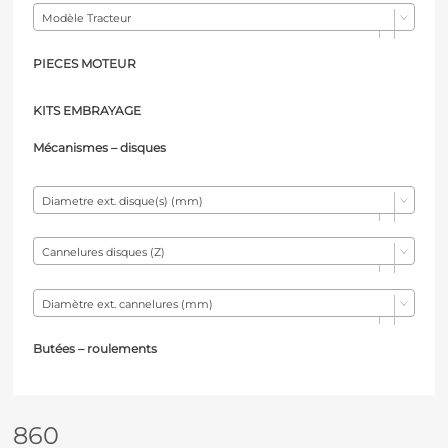
Modèle Tracteur
PIECES MOTEUR
KITS EMBRAYAGE
Mécanismes – d
isques
Diametre ext. disque(s) (mm)
Cannelures disques (Z)
Diamètre ext. cannelures (mm)
Butées – r
oulements
860