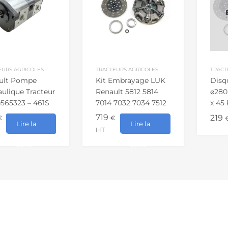
EURS AGRICOLES
TRACTEURS AGRICOLES
TRACT
ult Pompe
Kit Embrayage LUK
Disq
ulique Tracteur
Renault 5812 5814
⌀280,
0565323 – 461S
7014 7032 7034 7512
x 45
51
7514 7812 8012 8514
6005
719
219
€
€
Lire la
Lire la
Tracteur Agricole
HT
suite
suite