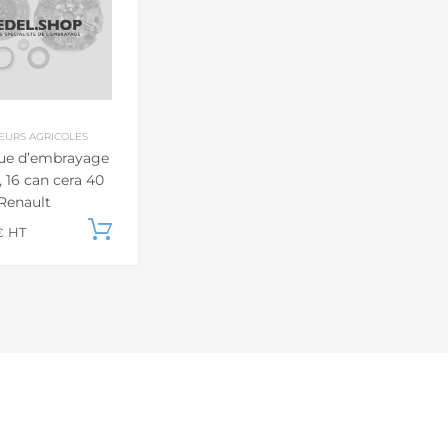
EURS AGRICOLES
ue d’embrayage
 16 can cera 40
 Renault
001544
Ajouter au panier
€
HT