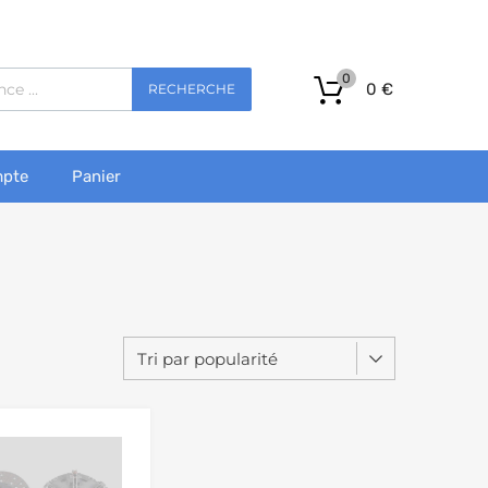
0
0
€
RECHERCHE
pte
Panier