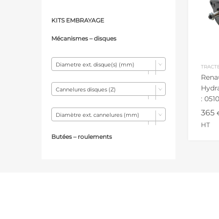
KITS EMBRAYAGE
Mécanismes – d
isques
Diametre ext. disque(s) (mm)
TRACT
Rena
Hydra
Cannelures disques (Z)
: 051
551 8
365
Diamètre ext. cannelures (mm)
HT
Butées – r
oulements