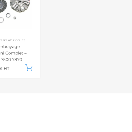
EURS AGRICOLES
Embrayage
ini Complet –
 7500 7870
 6880 8860
Ajouter au panier
€
HT