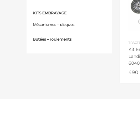
KITS EMBRAYAGE
Mécanismes – d
isques
Butées – r
oulements
TRACT
Kit 
Land
6040
6530
490