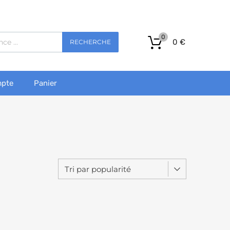
0
0
€
RECHERCHE
pte
Panier