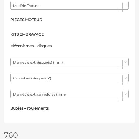
Modèle Tracteur
PIECES MOTEUR
KITS EMBRAYAGE
Mécanismes – d
isques
Diametre ext. disque(s) (mm)
Cannelures disques (Z)
Diamètre ext. cannelures (mm)
Butées – r
oulements
760