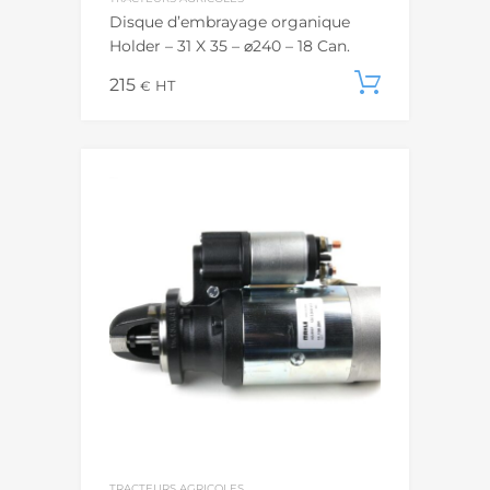
Disque d’embrayage organique
Holder – 31 X 35 – ⌀240 – 18 Can.
215
Ajouter
€
HT
TRACTEURS AGRICOLES