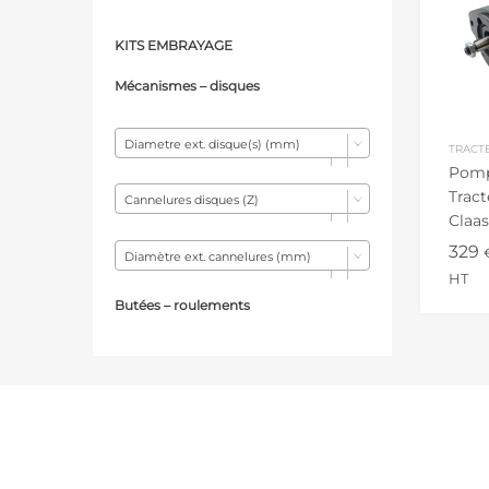
KITS EMBRAYAGE
Mécanismes – d
isques
Diametre ext. disque(s) (mm)
TRACT
Pomp
Tract
Cannelures disques (Z)
Claas
1035
329
Diamètre ext. cannelures (mm)
HT
Butées – r
oulements