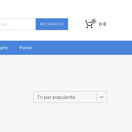
0
0
€
RECHERCHE
pte
Panier