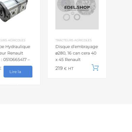
EURS AGRICOLES
TRACTEURS AGRICOLES
e Hydraulique
Disque d’embrayage
eur Renault
⌀280, 16 can cera 40
 : 0510665417 –
x 45 Renault
2…
6005001544
219
Ajouter a
€
€
HT
Lire la
suite