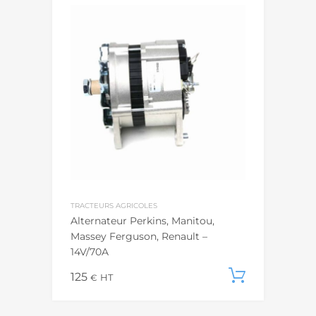
TRACTEURS AGRICOLES
Alternateur Perkins, Manitou,
Massey Ferguson, Renault –
14V/70A
125
Ajouter
€
HT