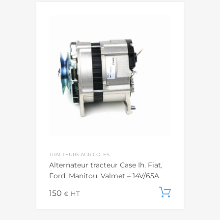
TRACTEURS AGRICOLES
Alternateur tracteur Case Ih, Fiat,
Ford, Manitou, Valmet – 14V/65A
150
Ajouter
€
HT