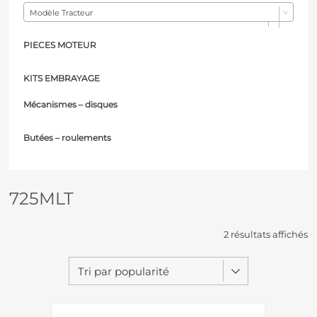
Modèle Tracteur
PIECES MOTEUR
KITS EMBRAYAGE
Mécanismes – d
isques
Butées – r
oulements
725MLT
2 résultats affichés