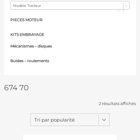
Modèle Tracteur
PIECES MOTEUR
KITS EMBRAYAGE
Mécanismes – d
isques
Butées – r
oulements
674 70
2 résultats affichés