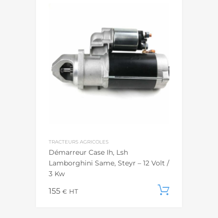
TRACTEURS AGRICOLES
Démarreur Case Ih, Lsh
Lamborghini Same, Steyr – 12 Volt /
3 Kw
155
Ajouter
€
HT