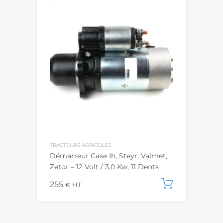
TRACTEURS AGRICOLES
Démarreur Case Ih, Steyr, Valmet,
Zetor – 12 Volt / 3,0 Kw, 11 Dents
255
Ajouter
€
HT