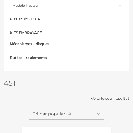
Modèle Tracteur
PIECES MOTEUR
KITS EMBRAYAGE
Mécanismes – d
isques
Butées – r
oulements
4511
Voici le seul résultat