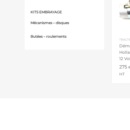
KITS EMBRAYAGE
Mécanismes – d
isques
Butées – r
oulements
TRACT
Déma
Holla
12 Vo
Tract
275
HT