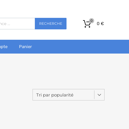
0
0
€
RECHERCHE
pte
Panier