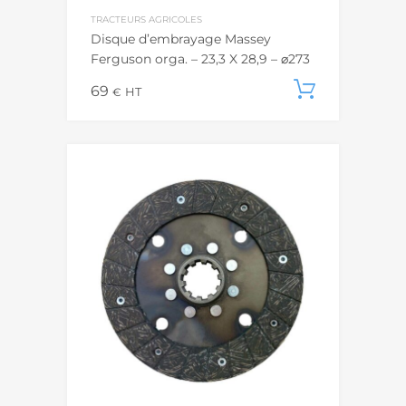
TRACTEURS AGRICOLES
Disque d’embrayage Massey
Ferguson orga. – 23,3 X 28,9 – ⌀273
69
Ajouter
€
HT