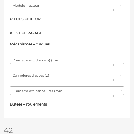
Modèle Tracteur
PIECES MOTEUR
KITS EMBRAYAGE
Mécanismes – d
isques
Diametre ext. disque(s) (mm)
Cannelures disques (Z)
Diamètre ext. cannelures (mm)
Butées – r
oulements
42