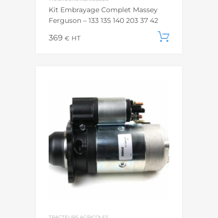
Kit Embrayage Complet Massey
Ferguson – 133 135 140 203 37 42
369
Ajouter
€
HT
TRACTEURS AGRICOLES