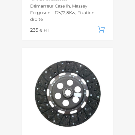
Démarreur Case Ih, Massey
Ferguson – 12V/2,8Kw, Fixation
droite
235
Ajouter
€
HT