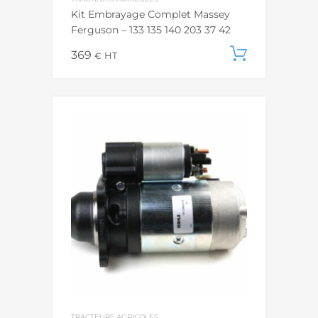
Kit Embrayage Complet Massey
Ferguson – 133 135 140 203 37 42
369
Ajouter
€
HT
TRACTEURS AGRICOLES