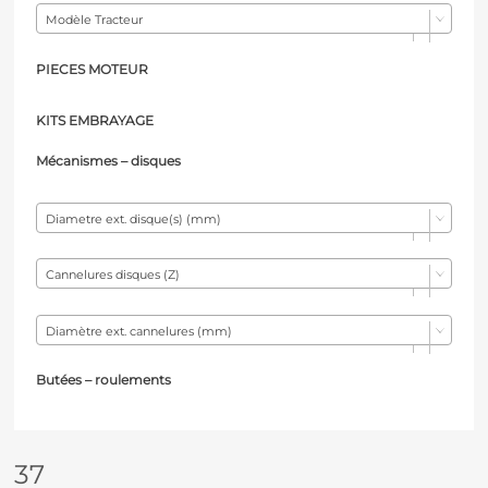
Modèle Tracteur
PIECES MOTEUR
KITS EMBRAYAGE
Mécanismes – d
isques
Diametre ext. disque(s) (mm)
Cannelures disques (Z)
Diamètre ext. cannelures (mm)
Butées – r
oulements
37