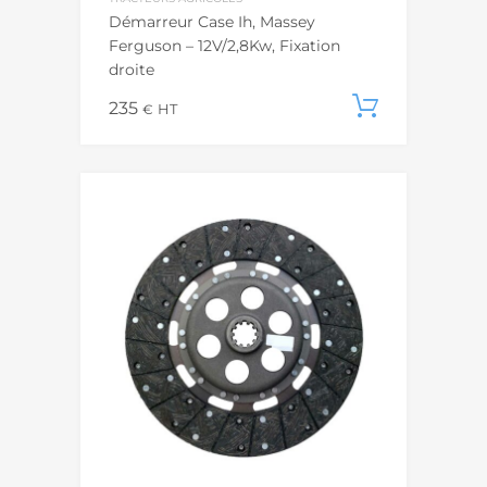
Démarreur Case Ih, Massey
Ferguson – 12V/2,8Kw, Fixation
droite
235
Ajouter
€
HT