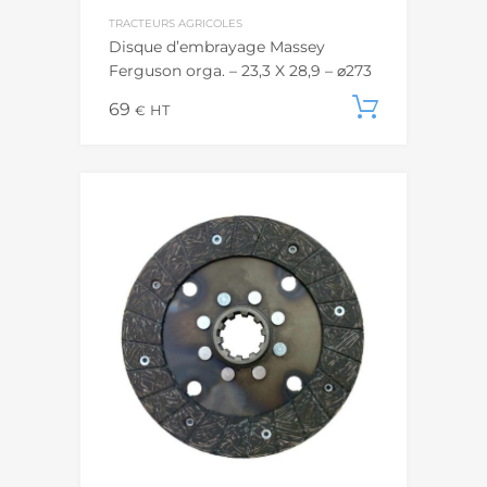
TRACTEURS AGRICOLES
Disque d’embrayage Massey
Ferguson orga. – 23,3 X 28,9 – ⌀273
69
Ajouter
€
HT