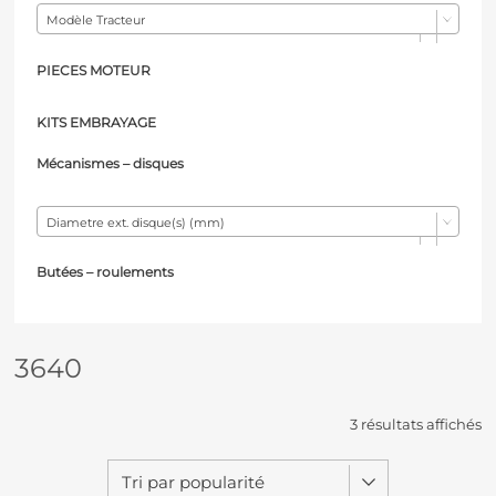
Modèle Tracteur
PIECES MOTEUR
KITS EMBRAYAGE
Mécanismes – d
isques
Diametre ext. disque(s) (mm)
Butées – r
oulements
3640
3 résultats affichés