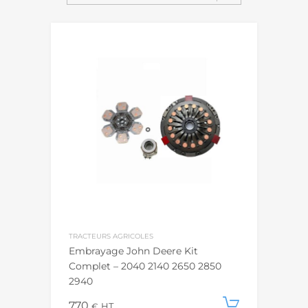
TRACTEURS AGRICOLES
Embrayage John Deere Kit
Complet – 2040 2140 2650 2850
2940
770
Ajouter
€
HT