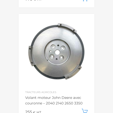
TRACTEURS AGRICOLES
Volant moteur John Deere avec
couronne – 2040 2140 2650 3350
255
Ajouter
€
HT