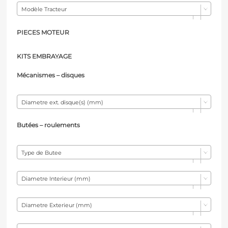
Modèle Tracteur
PIECES MOTEUR
KITS EMBRAYAGE
Mécanismes – d
isques
Diametre ext. disque(s) (mm)
Butées – r
oulements
Type de Butee
Diametre Interieur (mm)
Diametre Exterieur (mm)