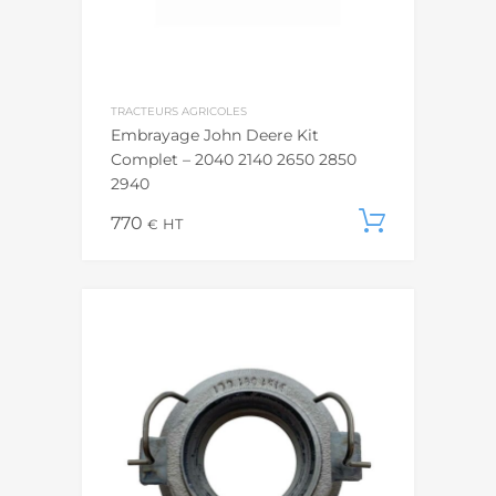
TRACTEURS AGRICOLES
Embrayage John Deere Kit
Complet – 2040 2140 2650 2850
2940
770
Ajouter
€
HT