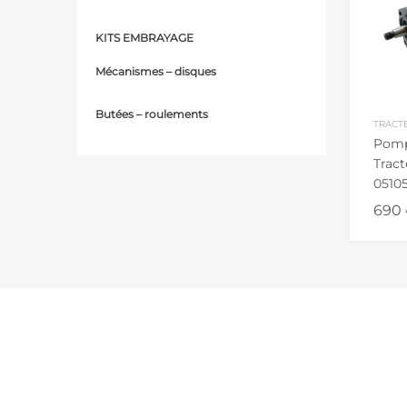
KITS EMBRAYAGE
Mécanismes – d
isques
Butées – r
oulements
TRACT
Pomp
Tract
0510
206 
690