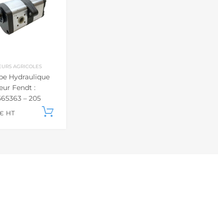
EURS AGRICOLES
e Hydraulique
eur Fendt :
565363 – 205
207…
Ajouter au panier
€
HT