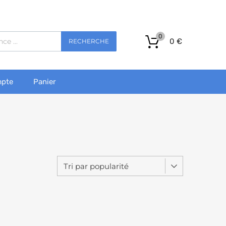
0
0
€
RECHERCHE
pte
Panier