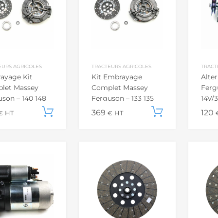
EURS AGRICOLES
TRACTEURS AGRICOLES
TRACT
ayage Kit
Kit Embrayage
Alte
let Massey
Complet Massey
Ferg
son – 140 148
Ferguson – 133 135
14V/
78 65
140 203 37 42
MW
Ajouter au panier
369
Ajouter a
120
€
HT
€
HT