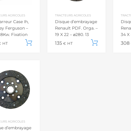
EURS AGRICOLES
TRACTEURS AGRICOLES
TRACT
rreur Case Ih,
Disque d’embrayage
Disq
ey Ferguson –
Renault PDF. Orga. –
Renau
,8Kw, Fixation
19 X 22 – ⌀280, 13
34 X 
e
Can.
Can.
Ajouter au panier
135
Ajouter a
308
€
HT
€
HT
EURS AGRICOLES
ue d’embrayage