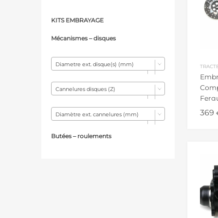
KITS EMBRAYAGE
Mécanismes – d
isques
Diametre ext. disque(s) (mm)
TRACT
Embr
Comp
Cannelures disques (Z)
Fergu
165 1
369
Diamètre ext. cannelures (mm)
Butées – r
oulements