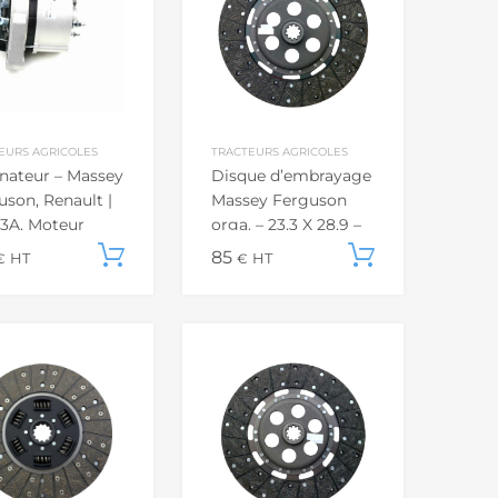
EURS AGRICOLES
TRACTEURS AGRICOLES
rnateur – Massey
Disque d’embrayage
uson, Renault |
Massey Ferguson
33A, Moteur
orga. – 23,3 X 28,9 –
M
⌀300
u panier
Ajouter au panier
85
Ajouter a
€
HT
€
HT