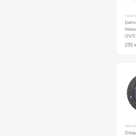
TRACT
Déma
Mass
12V/2
droit
235
TRACT
Disq