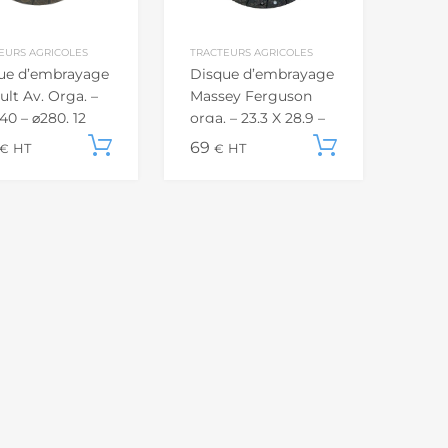
EURS AGRICOLES
TRACTEURS AGRICOLES
ue d’embrayage
Disque d’embrayage
lt Av. Orga. –
Massey Ferguson
40 – ⌀280, 12
orga. – 23,3 X 28,9 –
⌀273
u panier
Ajouter au panier
69
Ajouter a
€
HT
€
HT