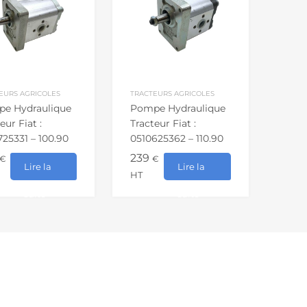
EURS AGRICOLES
TRACTEURS AGRICOLES
e Hydraulique
Pompe Hydraulique
eur Fiat :
Tracteur Fiat :
725331 – 100.90
0510625362 – 110.90
 85.90
130.90…
239
u panier
€
€
Lire la
Lire la
HT
suite
suite