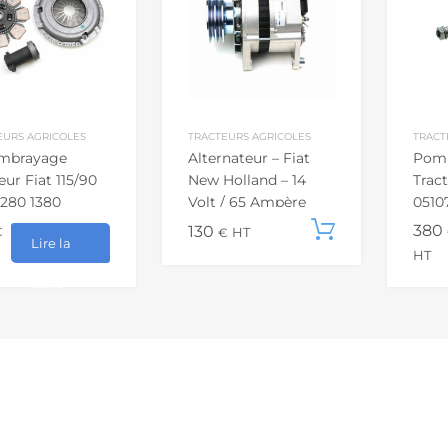
EURS AGRICOLES
TRACTEURS AGRICOLES
TRACT
Embrayage
Alternateur – Fiat
Pomp
eur Fiat 115/90
New Holland – 14
Tract
1280 1380
Volt / 65 Ampère
0510
0 1580
Entraxe 70 mm
1000
380
130
Ajouter a
€
€
HT
Lire la
HT
suite