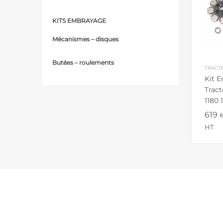
KITS EMBRAYAGE
Mécanismes – d
isques
Butées – r
oulements
TRACT
Kit 
Tract
1180 
140/9
619
HT