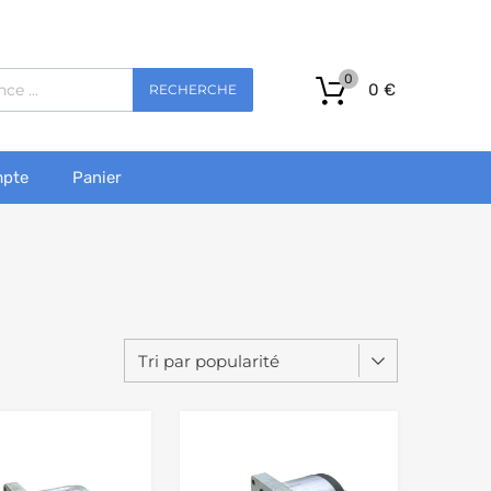
0
0
€
RECHERCHE
pte
Panier