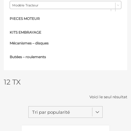
Modèle Tracteur
PIECES MOTEUR
KITS EMBRAYAGE
Mécanismes – d
isques
Butées – r
oulements
12 TX
Voici le seul résultat