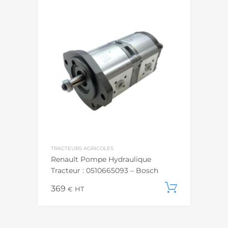
TRACTEURS AGRICOLES
Renault Pompe Hydraulique
Tracteur : 0510665093 – Bosch
369
Ajouter
€
HT