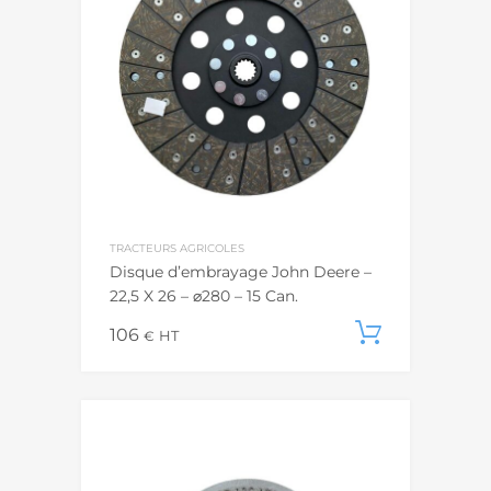
TRACTEURS AGRICOLES
Disque d’embrayage John Deere –
22,5 X 26 – ⌀280 – 15 Can.
106
Ajouter
€
HT