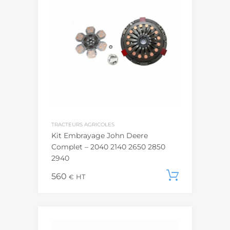
TRACTEURS AGRICOLES
Kit Embrayage John Deere
Complet – 2040 2140 2650 2850
2940
560
Ajouter
€
HT