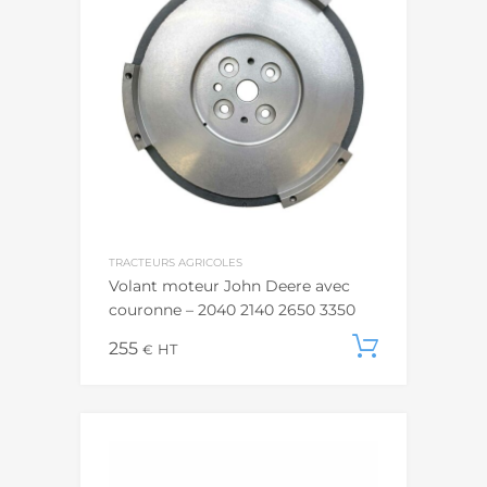
TRACTEURS AGRICOLES
Volant moteur John Deere avec
couronne – 2040 2140 2650 3350
255
Ajouter
€
HT