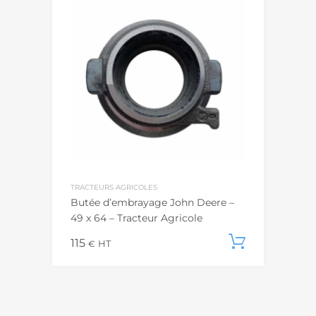
TRACTEURS AGRICOLES
Butée d’embrayage John Deere –
49 x 64 – Tracteur Agricole
115
Ajouter
€
HT