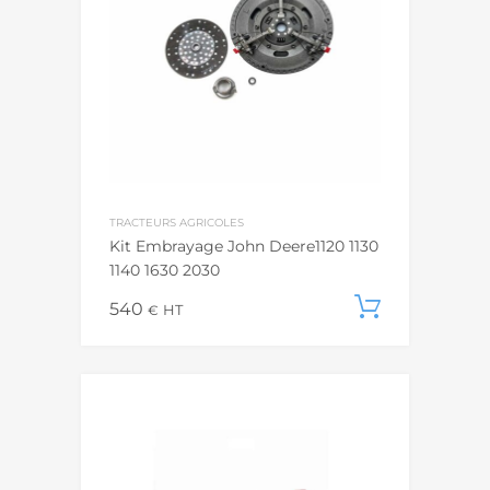
TRACTEURS AGRICOLES
Kit Embrayage John Deere1120 1130
1140 1630 2030
540
Ajouter
€
HT