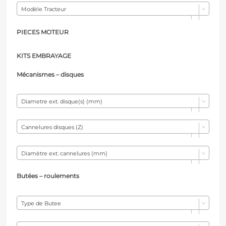
Modèle Tracteur
PIECES MOTEUR
KITS EMBRAYAGE
Mécanismes – d
isques
Diametre ext. disque(s) (mm)
Cannelures disques (Z)
Diamètre ext. cannelures (mm)
Butées – r
oulements
Type de Butee