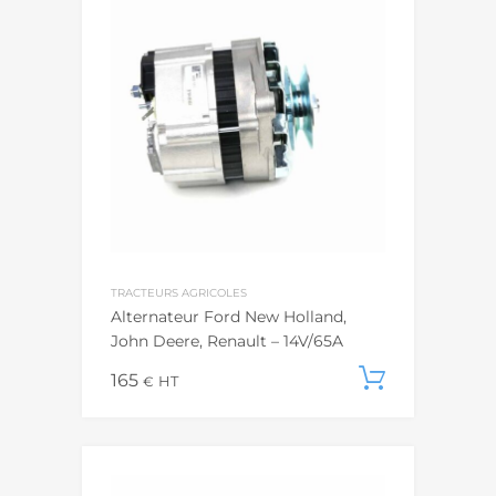
TRACTEURS AGRICOLES
Alternateur Ford New Holland,
John Deere, Renault – 14V/65A
165
Ajouter
€
HT