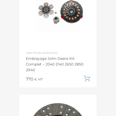
TRACTEURS AGRICOLES
Embrayage John Deere Kit
Complet – 2040 2140 2650 2850
2940
770
Ajouter
€
HT