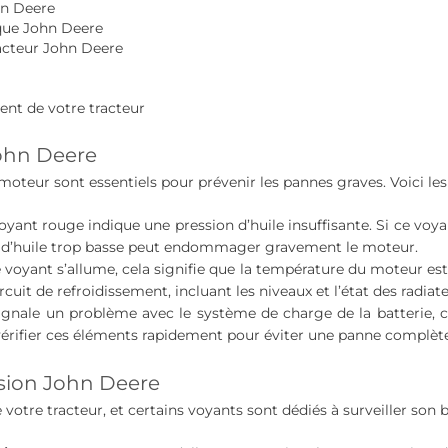
hn Deere
ique John Deere
racteur John Deere
ent de votre tracteur
John Deere
teur sont essentiels pour prévenir les pannes graves. Voici les 
oyant rouge indique une pression d’huile insuffisante. Si ce vo
ion d’huile trop basse peut endommager gravement le moteur.
e voyant s’allume, cela signifie que la température du moteur est 
circuit de refroidissement, incluant les niveaux et l’état des radiat
ignale un problème avec le système de charge de la batterie, 
e vérifier ces éléments rapidement pour éviter une panne complète
ission John Deere
votre tracteur, et certains voyants sont dédiés à surveiller son