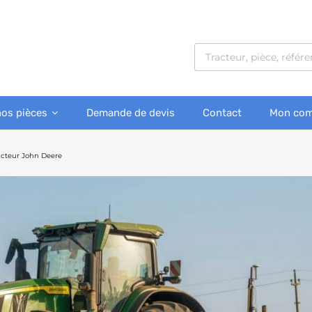
nos pièces
Demande de devis
Contact
Mon com
racteur John Deere