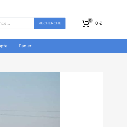
0
0
€
RECHERCHE
pte
Panier