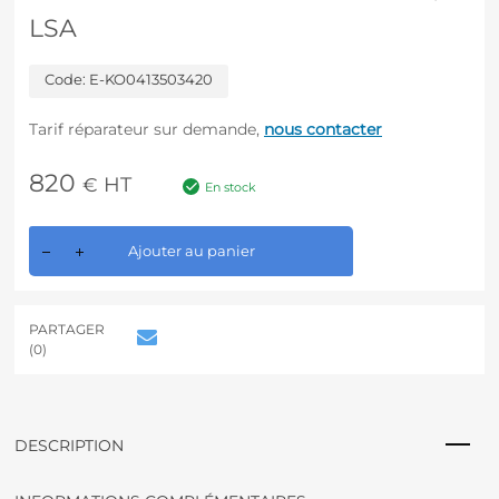
LSA
Code:
E-KO0413503420
Tarif réparateur sur demande,
nous contacter
820
HT
€
En stock
A
Ajouter au panier
l
t
e
r
PARTAGER
n
(0)
a
t
i
v
DESCRIPTION
e
: