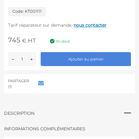
Code:
KT001111
Tarif réparateur sur demande,
nous contacter
745
HT
€
En stock
A
Ajouter au panier
l
t
e
r
PARTAGER
n
(1)
a
t
i
v
DESCRIPTION
e
:
INFORMATIONS COMPLÉMENTAIRES