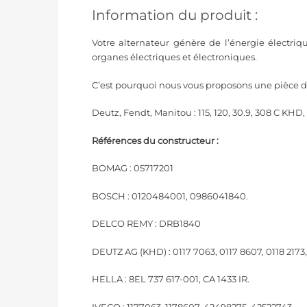
Information du produit :
Votre alternateur génère de l’énergie électriq
organes électriques et électroniques.
C’est pourquoi nous vous proposons une pièce
Deutz, Fendt, Manitou : 115, 120, 30.9, 308 C KHD, 3
Références du constructeur :
BOMAG : 05717201
BOSCH : 0120484001, 0986041840.
DELCO REMY : DRB1840
DEUTZ AG (KHD) : 0117 7063, 0117 8607, 0118 2173, 
HELLA : 8EL 737 617-001, CA 1433 IR.
IVECO : 1177063, 1178607, 42498275, 42522743.