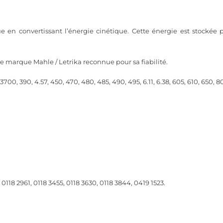
ue en convertissant l’énergie cinétique. Cette énergie est stockée 
 de marque
Mahle
/
Letrika
reconnue pour sa fiabilité.
700, 390, 4.57, 450, 470, 480, 485, 490, 495, 6.11, 6.38, 605, 610, 650, 8
0118 2961, 0118 3455, 0118 3630, 0118 3844, 0419 1523.