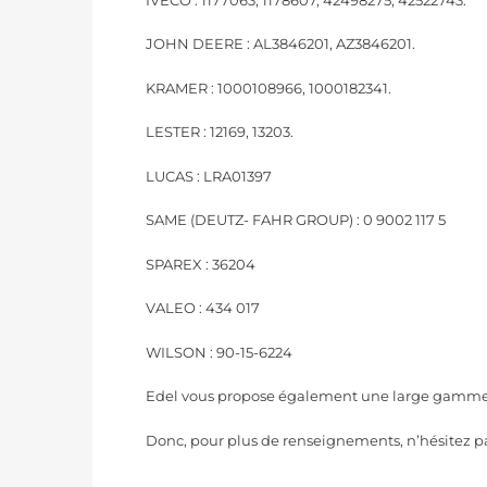
JOHN DEERE : AL3846201, AZ3846201.
KRAMER : 1000108966, 1000182341.
LESTER : 12169, 13203.
LUCAS : LRA01397
SAME (DEUTZ- FAHR GROUP) : 0 9002 117 5
SPAREX : 36204
VALEO : 434 017
WILSON : 90-15-6224
Edel vous propose également une large gamme d’
Donc, pour plus de renseignements, n’hésitez pa