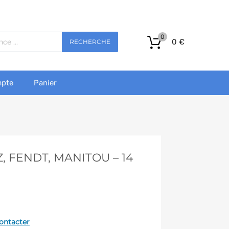
0
0
€
RECHERCHE
pte
Panier
, FENDT, MANITOU – 14
ontacter