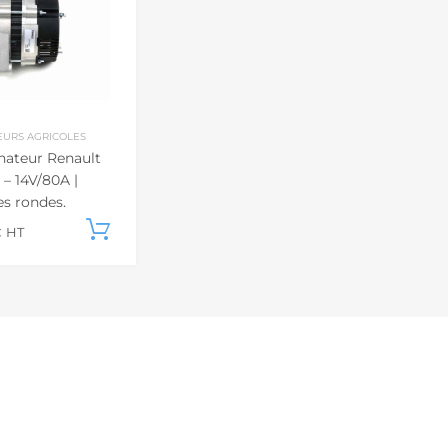
EURS AGRICOLES
nateur Renault
 – 14V/80A |
s rondes,
ur Deutz
Add to cart
€
HT