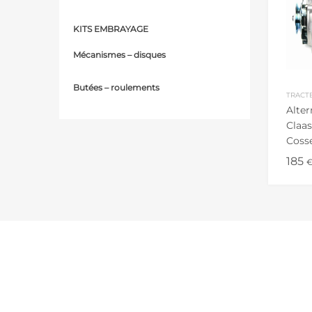
KITS EMBRAYAGE
Mécanismes – d
isques
Butées – r
oulements
TRACT
Alter
Claas
Cosse
Mote
185