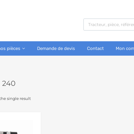
nos pièces
Demande de devis
Contact
Mon com
s 240
he single result