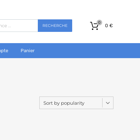
0
0
€
RECHERCHE
pte
Panier