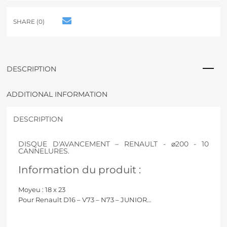
e
r
SHARE (0)
n
a
t
i
v
DESCRIPTION
e
:
ADDITIONAL INFORMATION
DESCRIPTION
DISQUE D'AVANCEMENT – RENAULT - ⌀200 - 10
CANNELURES.
Information du produit :
Moyeu : 18 x 23
Pour Renault
D16 – V73 – N73 – JUNIOR…