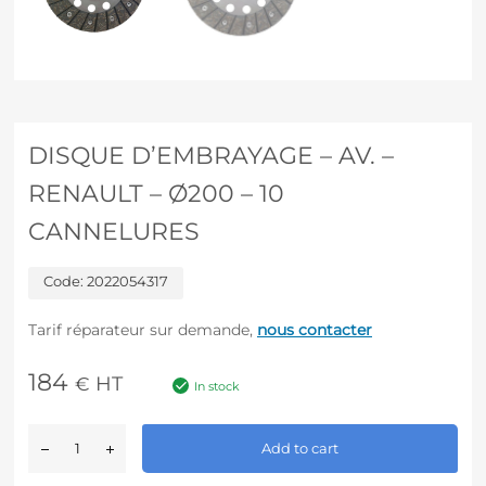
DISQUE D’EMBRAYAGE – AV. –
RENAULT – Ø200 – 10
CANNELURES
Code:
2022054317
Tarif réparateur sur demande,
nous contacter
184
HT
€
In stock
A
Add to cart
l
t