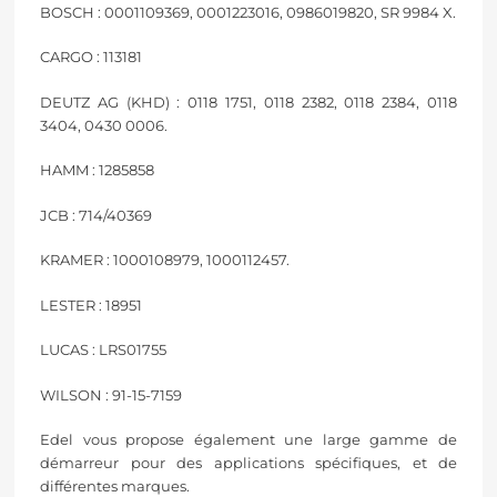
BOSCH : 0001109369, 0001223016, 0986019820, SR 9984 X.
CARGO : 113181
DEUTZ AG (KHD) : 0118 1751, 0118 2382, 0118 2384, 0118
3404, 0430 0006.
HAMM : 1285858
JCB : 714/40369
KRAMER : 1000108979, 1000112457.
LESTER : 18951
LUCAS : LRS01755
WILSON : 91-15-7159
Edel vous propose également une large gamme de
démarreur pour des applications spécifiques, et de
différentes marques.