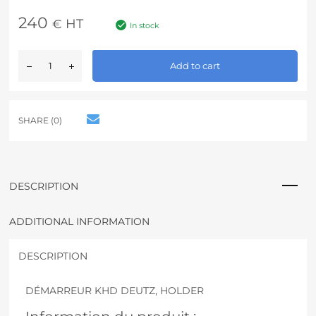
240
HT
€
In stock
A
Add to cart
l
t
e
r
SHARE (0)
n
a
t
i
v
DESCRIPTION
e
:
ADDITIONAL INFORMATION
DESCRIPTION
DÉMARREUR KHD DEUTZ, HOLDER