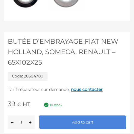
BUTÉE D’EMBRAYAGE FIAT NEW
HOLLAND, SOMECA, RENAULT –
65X102X25
Code:
20304780
Tarif réparateur sur demande,
nous contacter
39
HT
€
In stock
A
Add to cart
l
t