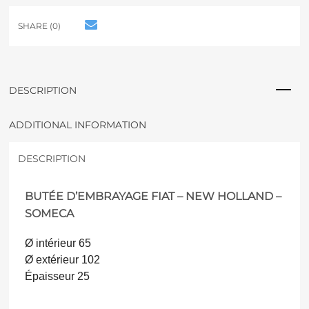
e
r
SHARE (0)
n
a
t
i
v
DESCRIPTION
e
:
ADDITIONAL INFORMATION
DESCRIPTION
BUTÉE D’EMBRAYAGE FIAT – NEW HOLLAND –
SOMECA
Ø intérieur 65
Ø extérieur 102
Épaisseur 25